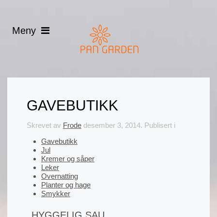
GAVEBUTIKK
Skrevet av
Frode
desember 3, 2014
. Publisert i
Gavebutikk
Jul
Kremer og såper
Leker
Overnatting
Planter og hage
Smykker
HYGGELIG SAU