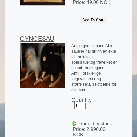
Price:
49.00 NOK
GYNGESAU
Artige gyngesauer. Alle
sauene har skinn av ekte
ull fra lokale
spælsauer,og treverket er
hentet fra skogene i
Åmli Forskjellige
fargevarianter og
størrelser.En flott leke for
alle barn.
Quantity
Product in stock
Price:
2,990.00
NOK