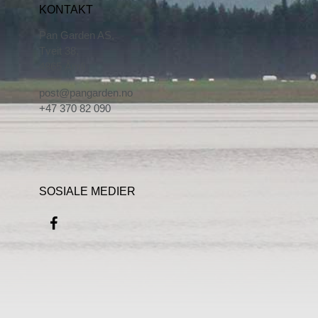
KONTAKT
Pan Garden AS,
Tveit 38,
4865 Åmli
post@pangarden.no
+47 370 82 090
SOSIALE MEDIER