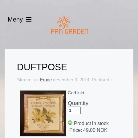
DUFTPOSE
Skrevet av
Frode
desember 3, 2014
. Publisert i
God lukt
Quantity
Product in stock
Price:
49.00 NOK