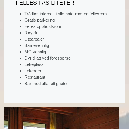
FELLES FASILITETER:
Trådløs internett i alle hotellrom og fellesrom.
Gratis parkering
Felles oppholdsrom
Røykfritt
Utearealer
Barnevennlig
MC-vennlig
Dyr tillatt ved forespørsel
Lekeplass
Lekerom
Restaurant
Bar med alle rettigheter