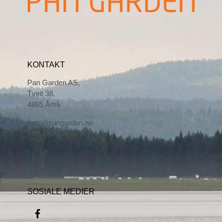
KONTAKT
Pan Garden AS,
Tveit 38,
4865 Åmli
post@pangarden.no
+47 370 82 090
SOSIALE MEDIER