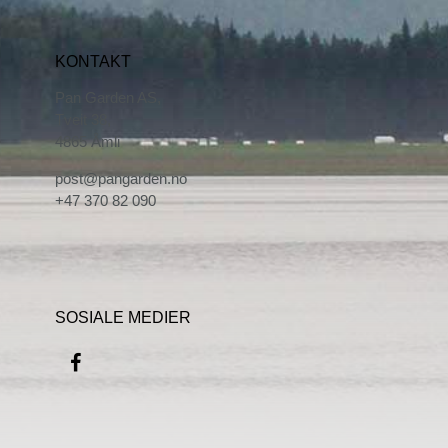
KONTAKT
Pan Garden AS,
Tveit 38,
4865 Åmli
post@pangarden.no
+47 370 82 090
SOSIALE MEDIER