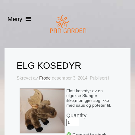
ELG KOSEDYR
Skrevet av
Frode
desember 3, 2014
. Publisert i
Flott kosedyr av en
elgokse.Stanger
ikke,men gjør seg ikke
med saus og poteter til.
Quantity