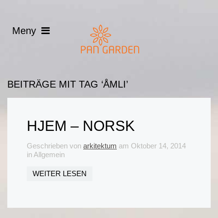
BEITRÄGE MIT TAG ‘ÅMLI’
HJEM – NORSK
Geschrieben von
arkitektum
am
Oktober 14, 2014
in Allgemein
WEITER LESEN