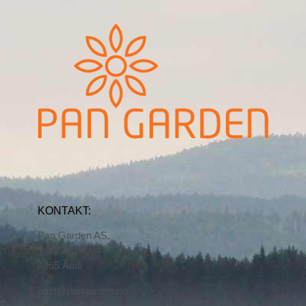
KONTAKT:
Pan Garden AS,
Tveit 38,
4865 Åmli
post@pangarden.no
+47 370 82 090